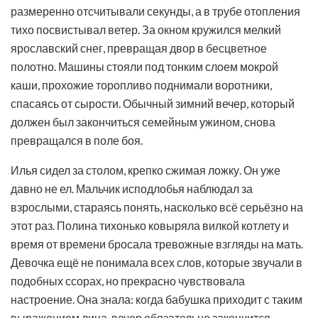
размеренно отсчитывали секунды, а в трубе отопления
тихо посвистывал ветер. За окном кружился мелкий
ярославский снег, превращая двор в бесцветное
полотно. Машины стояли под тонким слоем мокрой
каши, прохожие торопливо поднимали воротники,
спасаясь от сырости. Обычный зимний вечер, который
должен был закончиться семейным ужином, снова
превращался в поле боя.
Илья сидел за столом, крепко сжимая ложку. Он уже
давно не ел. Мальчик исподлобья наблюдал за
взрослыми, стараясь понять, насколько всё серьёзно на
этот раз. Полина тихонько ковыряла вилкой котлету и
время от времени бросала тревожные взгляды на мать.
Девочка ещё не понимала всех слов, которые звучали в
подобных ссорах, но прекрасно чувствовала
настроение. Она знала: когда бабушка приходит с таким
выражением лица, вечер обязательно закончится