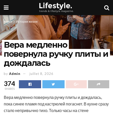
Home
Истории жизни
Вера медленно
повернула ручку плиты и
дождалась
by
Admin
juillet 8, 2026
374
SHARES
Вера медленно повернула ручку плиты и дождалась,
пока синее пламя под кастрюлей погаснет. В кухне сразу
стало непривычно тихо. Только часы на стене