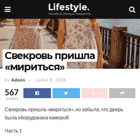
Home
Истории жизни
Свекровь пришла
«мириться»
by
Admin
juillet 8, 2026
567
SHARES
Свекровь пришла «мириться», но забыла, что дверь
была оборудована камерой
Часть 1