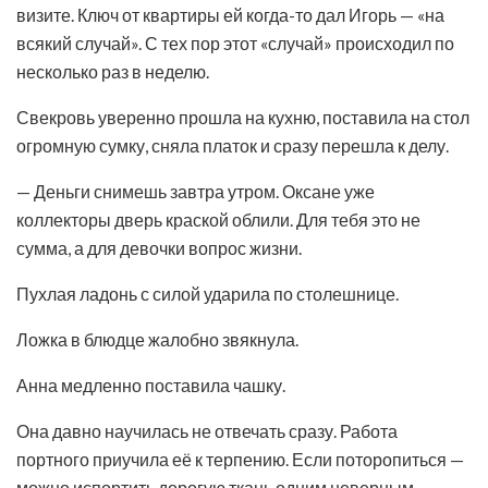
визите. Ключ от квартиры ей когда-то дал Игорь — «на
всякий случай». С тех пор этот «случай» происходил по
несколько раз в неделю.
Свекровь уверенно прошла на кухню, поставила на стол
огромную сумку, сняла платок и сразу перешла к делу.
— Деньги снимешь завтра утром. Оксане уже
коллекторы дверь краской облили. Для тебя это не
сумма, а для девочки вопрос жизни.
Пухлая ладонь с силой ударила по столешнице.
Ложка в блюдце жалобно звякнула.
Анна медленно поставила чашку.
Она давно научилась не отвечать сразу. Работа
портного приучила её к терпению. Если поторопиться —
можно испортить дорогую ткань одним неверным