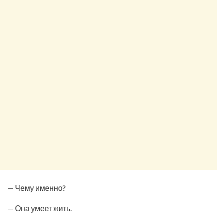
— Чему именно?
— Она умеет жить.