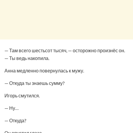
— Там всего шестьсот тысяч, — осторожно произнёс он.
— Ты ведь накопила.
Анна медленно повернулась к мужу.
— Откуда ты знаешь сумму?
Игорь смутился.
— Ну…
— Откуда?
Он опустил глаза.