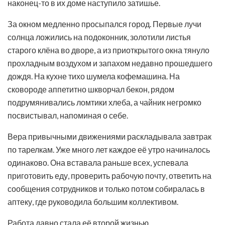
наконец-то в их доме наступило затишье.
За окном медленно просыпался город. Первые лучи
солнца ложились на подоконник, золотили листья
старого клёна во дворе, а из приоткрытого окна тянуло
прохладным воздухом и запахом недавно прошедшего
дождя. На кухне тихо шумела кофемашина. На
сковороде аппетитно шкворчал бекон, рядом
подрумянивались ломтики хлеба, а чайник негромко
посвистывал, напоминая о себе.
Вера привычными движениями раскладывала завтрак
по тарелкам. Уже много лет каждое её утро начиналось
одинаково. Она вставала раньше всех, успевала
приготовить еду, проверить рабочую почту, ответить на
сообщения сотрудников и только потом собиралась в
аптеку, где руководила большим коллективом.
Работа давно стала её второй жизнью.