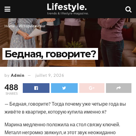
Home
Истории жизни
Бедная, говорите?
by
Admin
juillet 9, 2026
488
SHARES
— Бедная, говорите? Тогда почему уже четыре года вы
живёте в квартире, которую купила именно я?
Марина медленно положила на стол связку ключей.
Металл негромко звякнул, и этот звук неожиданно