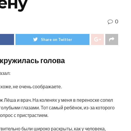
ену
0
Share on Twitter
о кружилась голова
азал:
охоже, не очень соображаете.
ж Лёша и врач. На коленях у меня в переноске сопел
олубыми глазами. Тот самый ребёнок, из-за которого
опрос с пристрастием.
твительно были широко раскрыты, как у человека,