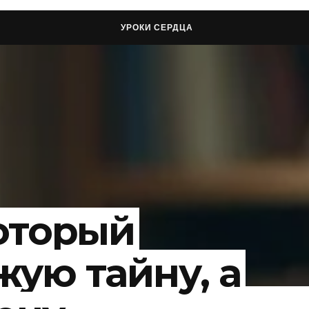
УРОКИ СЕРДЦА
который
жую тайну, а