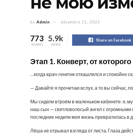
не мою изм
by
Admin
décembre 21, 2025
773
5.9k
Share on Facebook
SHARES
VIEWS
Этап 1. Конверт, от которог
…когда врач-генетик откашлялся и спокойно ск
— Давайте я прочитаю вслух, а то вы сейчас, п
Мы сидели втроём в маленьком кабинете: я, му
наш сын — светловолосый ангел с огромными г
последние недели моя жизнь превратилась в д
Лёша не отрывал взгляда от листа. Глаза дейс