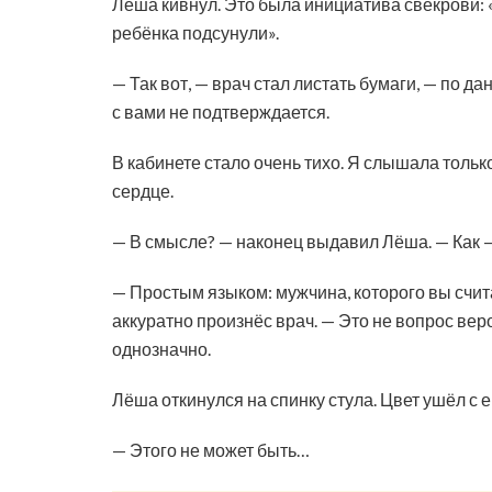
Лёша кивнул. Это была инициатива свекрови: 
ребёнка подсунули».
— Так вот, — врач стал листать бумаги, — по 
с вами не подтверждается.
В кабинете стало очень тихо. Я слышала только
сердце.
— В смысле? — наконец выдавил Лёша. — Как 
— Простым языком: мужчина, которого вы счита
аккуратно произнёс врач. — Это не вопрос вер
однозначно.
Лёша откинулся на спинку стула. Цвет ушёл с е
— Этого не может быть…