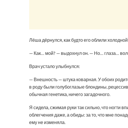
Лёша дёрнулся, как будто его облили холодной
— Как… мой? — выдохнул он. — Но… глаза… во
Врач устало улыбнулся:
— Внешность — штука коварная. У обоих родите
в роду были голубоглазые блондины, рецессив
обычная генетика, ничего загадочного.
Я сидела, сжимая руки так сильно, что ногти в
облегчения даже, а обиды: за то, что мне пона
ему не изменяла.