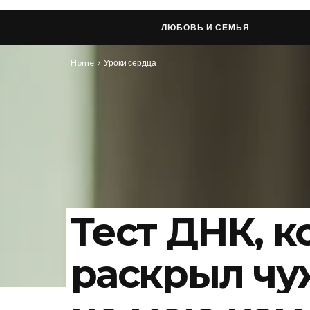
ЛЮБОВЬ И СЕМЬЯ
Home
Уроки сердца
Тест ДНК, 
раскрыл чу