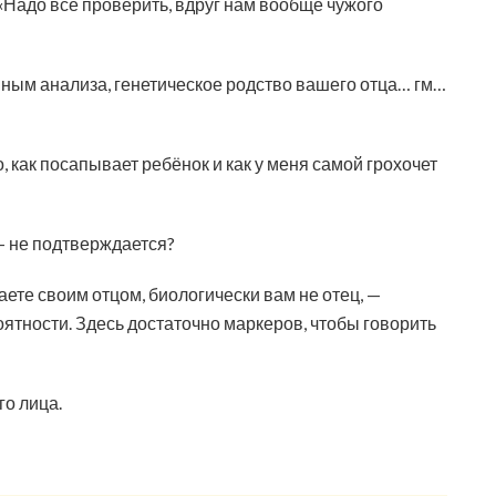
«Надо всё проверить, вдруг нам вообще чужого
данным анализа, генетическое родство вашего отца… гм…
, как посапывает ребёнок и как у меня самой грохочет
— не подтверждается?
ете своим отцом, биологически вам не отец, —
оятности. Здесь достаточно маркеров, чтобы говорить
го лица.