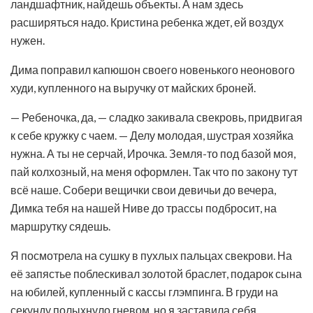
ландшафтник, найдешь объекты. А нам здесь
расширяться надо. Кристина ребенка ждет, ей воздух
нужен.
Дима поправил капюшон своего новенького неонового
худи, купленного на выручку от майских броней.
— Ребеночка, да, — сладко закивала свекровь, придвигая
к себе кружку с чаем. — Делу молодая, шустрая хозяйка
нужна. А ты не серчай, Ирочка. Земля-то под базой моя,
пай колхозный, на меня оформлен. Так что по закону тут
всё наше. Собери вещички свои девичьи до вечера,
Димка тебя на нашей Ниве до трассы подбросит, на
маршрутку сядешь.
Я посмотрела на сушку в пухлых пальцах свекрови. На
её запястье поблескивал золотой браслет, подарок сына
на юбилей, купленный с кассы глэмпинга. В груди на
секунду полыхнуло гневом, но я заставила себя