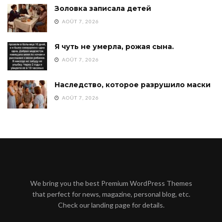
Золовка записала детей
AOÛT 7, 2026
Я чуть не умерла, рожая сына.
AOÛT 7, 2026
Наследство, которое разрушило маски
AOÛT 7, 2026
We bring you the best Premium WordPress Themes
that perfect for news, magazine, personal blog, etc.
Check our landing page for details.