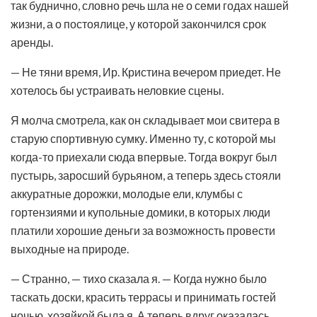
так буднично, словно речь шла не о семи годах нашей
жизни, а о постоялице, у которой закончился срок
аренды.
— Не тяни время, Ир. Кристина вечером приедет. Не
хотелось бы устраивать неловкие сцены.
Я молча смотрела, как он складывает мои свитера в
старую спортивную сумку. Именно ту, с которой мы
когда-то приехали сюда впервые. Тогда вокруг был
пустырь, заросший бурьяном, а теперь здесь стояли
аккуратные дорожки, молодые ели, клумбы с
гортензиями и купольные домики, в которых люди
платили хорошие деньги за возможность провести
выходные на природе.
— Странно, — тихо сказала я. — Когда нужно было
таскать доски, красить террасы и принимать гостей
ночью, хозяйкой была я. А теперь вдруг оказалась