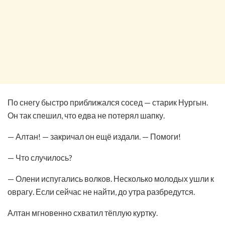
По снегу быстро приближался сосед — старик Нургын.
Он так спешил, что едва не потерял шапку.
— Алтан! — закричал он ещё издали. — Помоги!
— Что случилось?
— Олени испугались волков. Несколько молодых ушли к
оврагу. Если сейчас не найти, до утра разбредутся.
Алтан мгновенно схватил тёплую куртку.