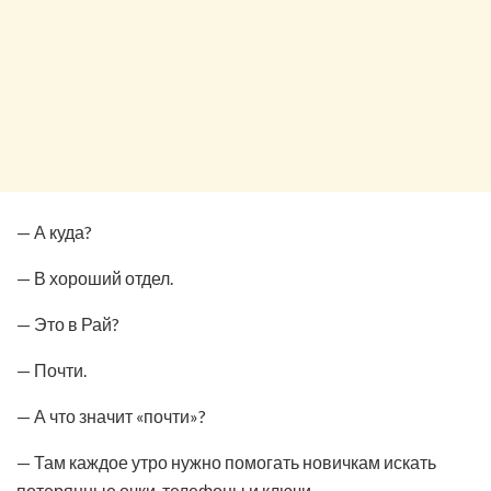
— А куда?
— В хороший отдел.
— Это в Рай?
— Почти.
— А что значит «почти»?
— Там каждое утро нужно помогать новичкам искать
потерянные очки, телефоны и ключи.