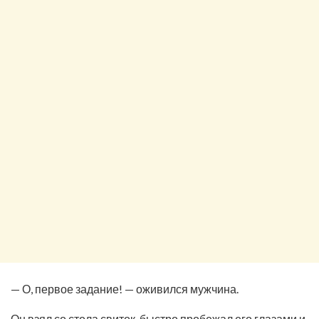
— О, первое задание! — оживился мужчина.
Он взял со стола свиток, быстро пробежал его глазами и