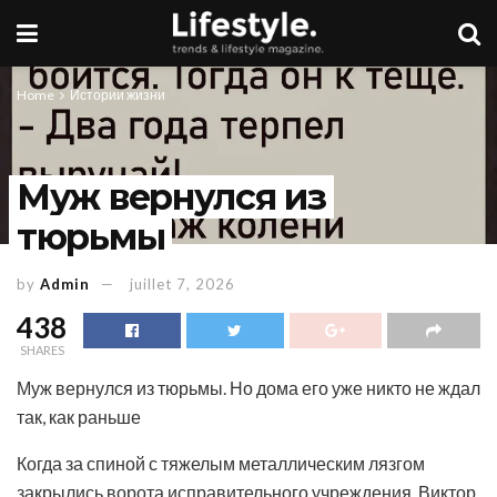
Home
Истории жизни
Муж вернулся из
тюрьмы
by
Admin
juillet 7, 2026
438
SHARES
Муж вернулся из тюрьмы. Но дома его уже никто не ждал
так, как раньше
Когда за спиной с тяжелым металлическим лязгом
закрылись ворота исправительного учреждения, Виктор