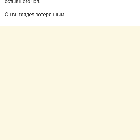
остывшего чая.
Он выглядел потерянным.