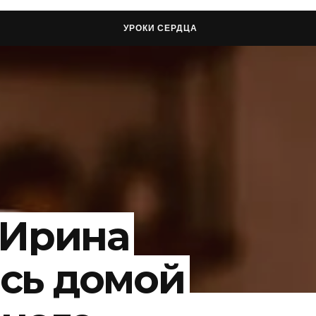
УРОКИ СЕРДЦА
 Ирина
сь домой