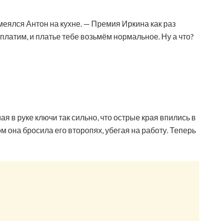
меялся Антон на кухне. — Премия Иркина как раз
оплатим, и платье тебе возьмём нормальное. Ну а что?
я в руке ключи так сильно, что острые края впились в
м она бросила его второпях, убегая на работу. Теперь