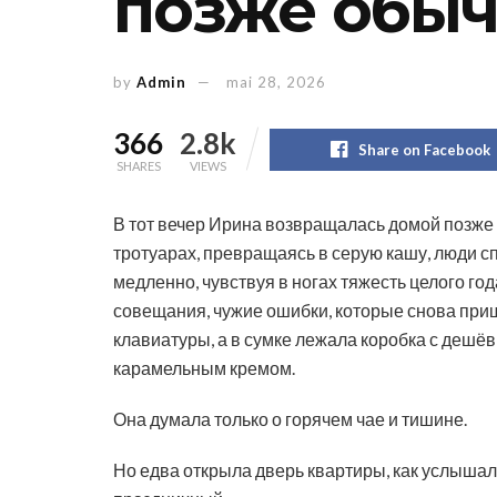
позже обыч
by
Admin
mai 28, 2026
366
2.8k
Share on Facebook
SHARES
VIEWS
В тот вечер Ирина возвращалась домой позже 
тротуарах, превращаясь в серую кашу, люди с
медленно, чувствуя в ногах тяжесть целого го
совещания, чужие ошибки, которые снова приш
клавиатуры, а в сумке лежала коробка с дешё
карамельным кремом.
Она думала только о горячем чае и тишине.
Но едва открыла дверь квартиры, как услышал