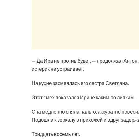
— Да Ира не против будет, — продолжал Антон.
истерик не устраивает.
На кухне засмеялась его сестра Светлана.
Этот смех показался Ирине каким-то липким.
Она медленно сняла пальто, аккуратно повесил
Подошла к зеркалу в прихожей и вдруг задерж
Тридцать восемь лет.