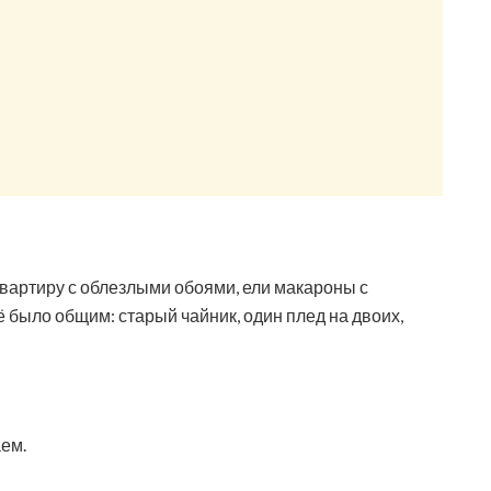
вартиру с облезлыми обоями, ели макароны с
ё было общим: старый чайник, один плед на двоих,
аем.