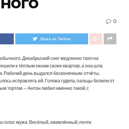
ного
0
Share on Twitter
обычного. Декабрьский снег медленно таял на
пешили к тёплым окнам своих квартир, а она шла
да. Рабочий день выдался бесконечным: отчёты,
лось исправлять ей. Голова гудела, пальцы болели от
вым тортом — Антон любил именно такой, с
а голос мужа. Весёлый, оживлённый, почти