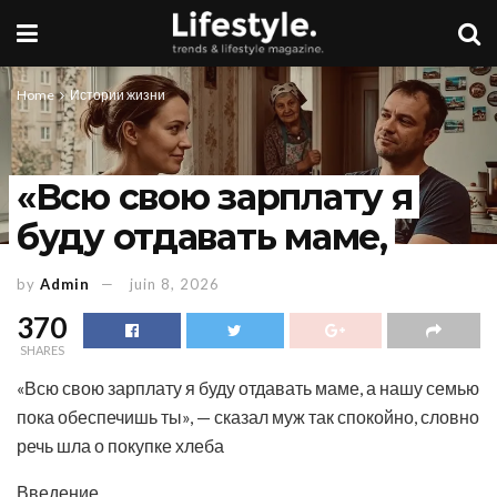
Home
Истории жизни
«Всю свою зарплату я
буду отдавать маме,
by
Admin
juin 8, 2026
370
SHARES
«Всю свою зарплату я буду отдавать маме, а нашу семью
пока обеспечишь ты», — сказал муж так спокойно, словно
речь шла о покупке хлеба
Введение