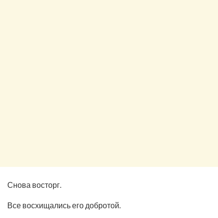
Снова восторг.
Все восхищались его добротой.