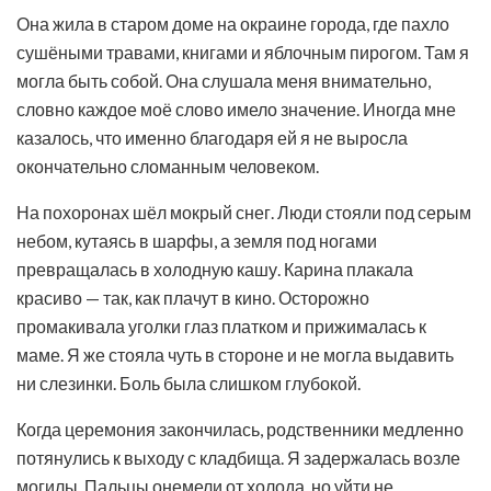
Она жила в старом доме на окраине города, где пахло
сушёными травами, книгами и яблочным пирогом. Там я
могла быть собой. Она слушала меня внимательно,
словно каждое моё слово имело значение. Иногда мне
казалось, что именно благодаря ей я не выросла
окончательно сломанным человеком.
На похоронах шёл мокрый снег. Люди стояли под серым
небом, кутаясь в шарфы, а земля под ногами
превращалась в холодную кашу. Карина плакала
красиво — так, как плачут в кино. Осторожно
промакивала уголки глаз платком и прижималась к
маме. Я же стояла чуть в стороне и не могла выдавить
ни слезинки. Боль была слишком глубокой.
Когда церемония закончилась, родственники медленно
потянулись к выходу с кладбища. Я задержалась возле
могилы. Пальцы онемели от холода, но уйти не