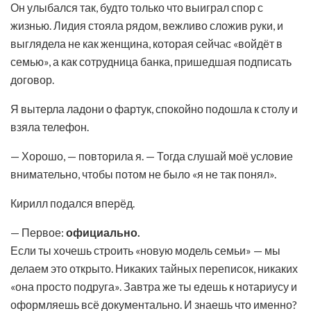
Он улыбался так, будто только что выиграл спор с
жизнью. Лидия стояла рядом, вежливо сложив руки, и
выглядела не как женщина, которая сейчас «войдёт в
семью», а как сотрудница банка, пришедшая подписать
договор.
Я вытерла ладони о фартук, спокойно подошла к столу и
взяла телефон.
— Хорошо, — повторила я. — Тогда слушай моё условие
внимательно, чтобы потом не было «я не так понял».
Кирилл подался вперёд.
— Первое:
официально.
Если ты хочешь строить «новую модель семьи» — мы
делаем это открыто. Никаких тайных переписок, никаких
«она просто подруга». Завтра же ты едешь к нотариусу и
оформляешь всё документально. И знаешь что именно?