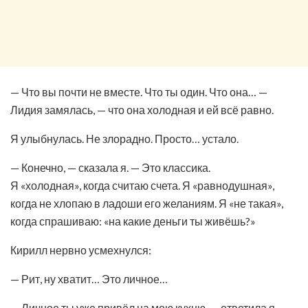
— Что вы почти не вместе. Что ты один. Что она… —
Лидия замялась, — что она холодная и ей всё равно.
Я улыбнулась. Не злорадно. Просто… устало.
— Конечно, — сказала я. — Это классика.
Я «холодная», когда считаю счета. Я «равнодушная»,
когда не хлопаю в ладоши его желаниям. Я «не такая»,
когда спрашиваю: «на какие деньги ты живёшь?»
Кирилл нервно усмехнулся:
— Рит, ну хватит… Это личное…
— Личное ты уже привёл на мою кухню, — ответила я. —