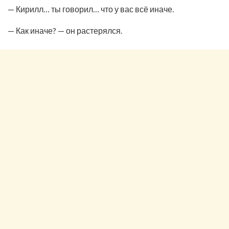
— Кирилл… ты говорил… что у вас всё иначе.
— Как иначе? — он растерялся.