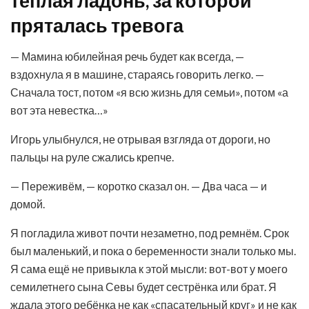
тёплая ладонь, за которой
пряталась тревога
— Мамина юбилейная речь будет как всегда, —
вздохнула я в машине, стараясь говорить легко. —
Сначала тост, потом «я всю жизнь для семьи», потом «а
вот эта невестка…»
Игорь улыбнулся, не отрывая взгляда от дороги, но
пальцы на руле сжались крепче.
— Переживём, — коротко сказал он. — Два часа — и
домой.
Я погладила живот почти незаметно, под ремнём. Срок
был маленький, и пока о беременности знали только мы.
Я сама ещё не привыкла к этой мысли: вот-вот у моего
семилетнего сына Севы будет сестрёнка или брат. Я
ждала этого ребёнка не как «спасательный круг» и не как