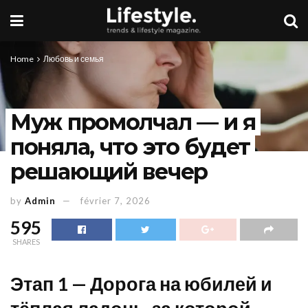
Home
Любовь и семья
Муж промолчал — и я
поняла, что это будет
решающий вечер
by
Admin
février 7, 2026
595
SHARES
Этап 1 — Дорога на юбилей и