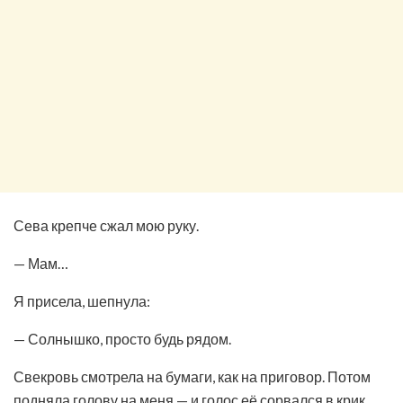
Сева крепче сжал мою руку.
— Мам…
Я присела, шепнула:
— Солнышко, просто будь рядом.
Свекровь смотрела на бумаги, как на приговор. Потом
подняла голову на меня — и голос её сорвался в крик,