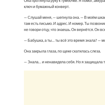
Она протянула руку к тумбочке. Я помог, акку
ключ и бумажный конверт.
— Слушай меня, — шепнула она. — В моём шка
там есть письмо. И адрес. И номер. Ты позвон
не говори отцу, что знаешь. Он вернётся. Он в
— Бабушка, а ты… ты всё это время знала? — м
Она закрыла глаза, по щеке скатилась слеза.
— Знала… и ненавидела себя. Но я защищала те