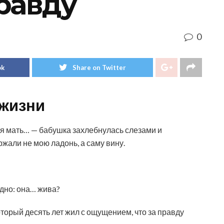
равду
0
ok
Share on Twitter
 жизни
я мать… — бабушка захлебнулась слезами и
ржали не мою ладонь, а саму вину.
одно: она… жива?
который десять лет жил с ощущением, что за правду