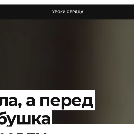
УРОКИ СЕРДЦА
а, а перед
бушка