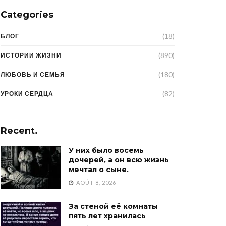
Categories
(18)
БЛОГ
(890)
ИСТОРИИ ЖИЗНИ
(180)
ЛЮБОВЬ И СЕМЬЯ
(82)
УРОКИ СЕРДЦА
Recent.
У них было восемь
дочерей, а он всю жизнь
мечтал о сыне.
AOÛT 8, 2026
За стеной её комнаты
пять лет хранилась