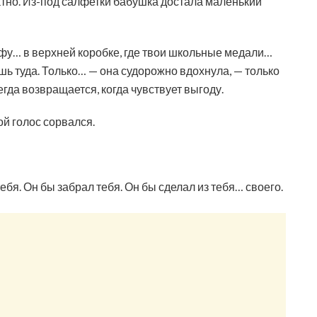
ратно. Из-под салфетки бабушка достала маленький
фу… в верхней коробке, где твои школьные медали…
ишь туда. Только… — она судорожно вдохнула, — только
сегда возвращается, когда чувствует выгоду.
ой голос сорвался.
бя. Он бы забрал тебя. Он бы сделал из тебя… своего.