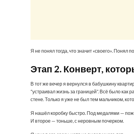
Я не понял тогда, что значит «своего». Понял п
Этап 2. Конверт, кот
В тот же вечер я вернулся в бабушкину квартир
“устраивал жизнь за границей”. Всё было как р
стене. Только я уже не был тем мальчиком, кот
Я нашёл коробку быстро. Под медалями — пож
И второе — тоньше, с неровным почерком.