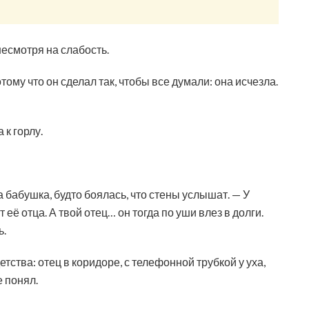
есмотря на слабость.
тому что он сделал так, чтобы все думали: она исчезла.
 к горлу.
 бабушка, будто боялась, что стены услышат. — У
ё отца. А твой отец… он тогда по уши влез в долги.
ь.
тства: отец в коридоре, с телефонной трубкой у уха,
е понял.