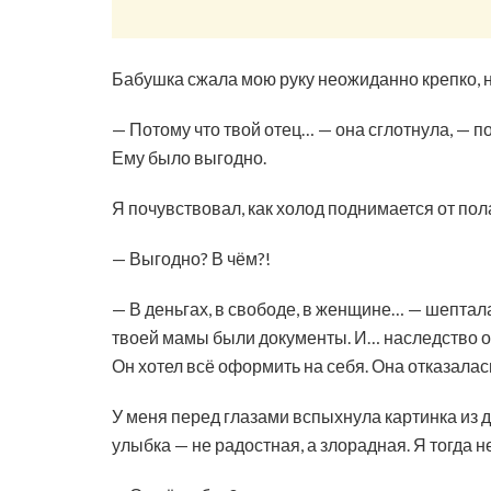
Бабушка сжала мою руку неожиданно крепко, н
— Потому что твой отец… — она сглотнула, — по
Ему было выгодно.
Я почувствовал, как холод поднимается от пола
— Выгодно? В чём?!
— В деньгах, в свободе, в женщине… — шептала
твоей мамы были документы. И… наследство от е
Он хотел всё оформить на себя. Она отказалас
У меня перед глазами вспыхнула картинка из де
улыбка — не радостная, а злорадная. Я тогда н