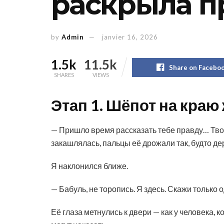
раскрыла п
by
Admin
janvier 16, 2026
1.5k
11.5k
Share on Facebo
SHARES
VIEWS
Этап 1. Шёпот на краю
— Пришло время рассказать тебе правду… Тво
закашлялась, пальцы её дрожали так, будто де
Я наклонился ближе.
— Бабуль, не торопись. Я здесь. Скажи только 
Её глаза метнулись к двери — как у человека, 