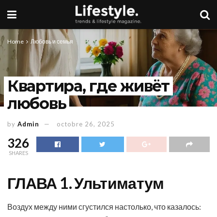
Home
Любовь и семья
Квартира, где живёт
любовь
by
Admin
octobre 26, 2025
326
SHARES
ГЛАВА 1. Ультиматум
Воздух между ними сгустился настолько, что казалось: