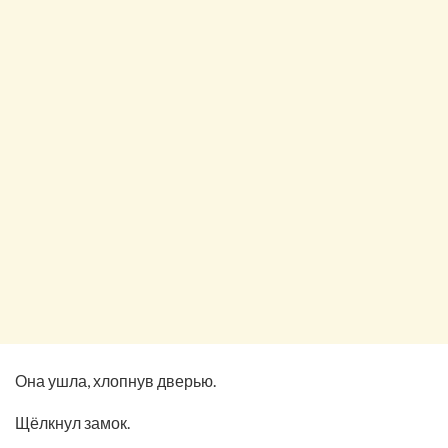
Она ушла, хлопнув дверью.
Щёлкнул замок.